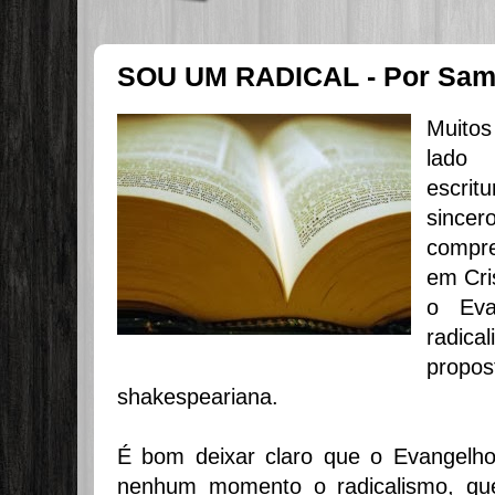
SOU UM RADICAL - Por Samu
Muito
lado 
escrit
sinc
compre
em Cri
o Eva
radica
prop
shakespeariana.
É bom deixar claro que o Evangelh
nenhum momento o radicalismo, que