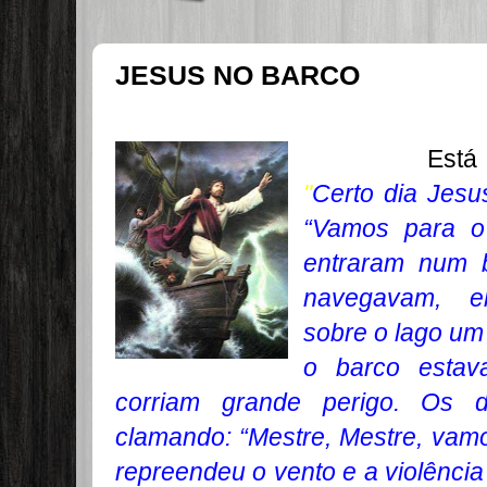
JESUS NO BARCO
Está escrit
"
Certo dia Jesu
“Vamos para o 
entraram num b
navegavam, e
sobre o lago um
o barco estav
corriam grande perigo. Os di
clamando: “Mestre, Mestre, vamo
repreendeu o vento e a violênci