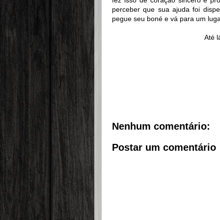
fez isso de coração sincero e 
perceber que sua ajuda foi disp
pegue seu boné e vá para um luga
Até l
Nenhum comentário:
Postar um comentário