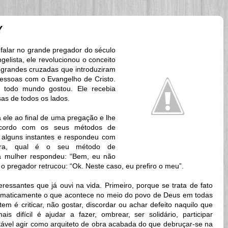
Y
 falar no grande pregador do século
elista, ele revolucionou o conceito
 grandes cruzadas que introduziram
pessoas com o Evangelho de Cristo.
todo mundo gostou. Ele recebia
sas de todos os lados.
ele ao final de uma pregação e lhe
ncordo com os seus métodos de
 alguns instantes e respondeu com
hora, qual é o seu método de
a mulher respondeu: “Bem, eu não
o pregador retrucou: “Ok. Neste caso, eu prefiro o meu”.
eressantes que já ouvi na vida. Primeiro, porque se trata de fato
ntomaticamente o que acontece no meio do povo de Deus em todas
tem é criticar, não gostar, discordar ou achar defeito naquilo que
s difícil é ajudar a fazer, ombrear, ser solidário, participar
tável agir como arquiteto de obra acabada do que debruçar-se na