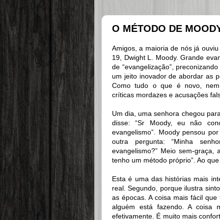
O MÉTODO DE MOOD
Amigos, a maioria de nós já ouviu
19, Dwight L. Moody. Grande evang
de “evangelização”, preconizando
um jeito inovador de abordar as 
Como tudo o que é novo, nem 
críticas mordazes e acusações fal
Um dia, uma senhora chegou para 
disse: “Sr Moody, eu não co
evangelismo”. Moody pensou por
outra pergunta: “Minha sen
evangelismo?” Meio sem-graça, 
tenho um método próprio”. Ao que 
Esta é uma das histórias mais int
real. Segundo, porque ilustra si
as épocas. A coisa mais fácil que 
alguém está fazendo. A coisa mai
efetivamente. É muito mais confor