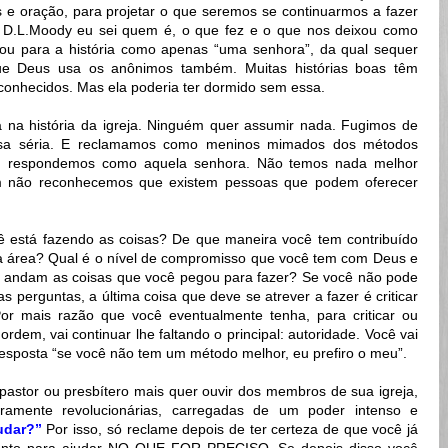
s e oração, para projetar o que seremos se continuarmos a fazer
 D.L.Moody eu sei quem é, o que fez e o que nos deixou como
ou para a história como apenas “uma senhora”, da qual sequer
e Deus usa os anônimos também. Muitas histórias boas têm
sconhecidos. Mas ela poderia ter dormido sem essa.
na história da igreja. Ninguém quer assumir nada. Fugimos de
isa séria. E reclamamos como meninos mimados dos métodos
s, respondemos como aquela senhora. Não temos nada melhor
m não reconhecemos que existem pessoas que podem oferecer
está fazendo as coisas? De que maneira você tem contribuído
a área? Qual é o nível de compromisso que você tem com Deus e
s andam as coisas que você pegou para fazer? Se você não pode
 perguntas, a última coisa que deve se atrever a fazer é criticar
or mais razão que você eventualmente tenha, para criticar ou
rdem, vai continuar lhe faltando o principal: autoridade. Você vai
resposta “se você não tem um método melhor, eu prefiro o meu”.
pastor ou presbítero mais quer ouvir dos membros de sua igreja,
iramente revolucionárias, carregadas de um poder intenso e
udar?”
Por isso, só reclame depois de ter certeza de que você já