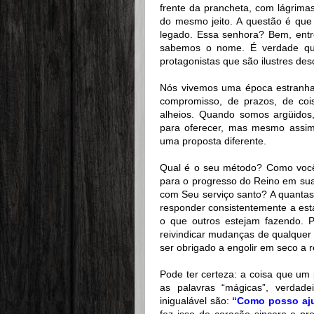
frente da prancheta, com lágrima
do mesmo jeito. A questão é que
legado. Essa senhora? Bem, entr
sabemos o nome. É verdade qu
protagonistas que são ilustres de
Nós vivemos uma época estranha 
compromisso, de prazos, de co
alheios. Quando somos argüido
para oferecer, mas mesmo assi
uma proposta diferente.
Qual é o seu método? Como você 
para o progresso do Reino em su
com Seu serviço santo? A quanta
responder consistentemente a estas
o que outros estejam fazendo. P
reivindicar mudanças de qualquer o
ser obrigado a engolir em seco a 
Pode ter certeza: a coisa que um 
as palavras “mágicas”, verdade
inigualável são:
“Como posso aj